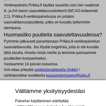
Verkkopalvelu Prikka.fi täyttää suurelta osin lain vaatimat
A- ja AA-tason saavutettavuuskriteerit (WCAG-kriteeristö
2.1). Prikka.fi-verkkopalvelussa on joitakin
saavutettavuuspuutteita, jotka on kuvattu tarkemmin
alempana.
Huomasitko puutteita saavutettavuudessa?
Pyrimme jatkuvasti parantamaan Prikka.fi-verkkopalvelun
saavutettavuutta. Jos löydät ongelmia, joita ei ole kuvattu
tällä sivulla, ilmoita niistä meille ja teemme parhaamme
puutteiden korjaamiseksi.
Vastaamme 14 päivän kuluessa.
Voit ottaa yhteyttä
verkkolomakkeella (linkki)
/
sähköpostitse osoitteella
kaupunginmuseo@turku.fi
Saavutettavuuden valvonta
Liikenne- ja viestintävirasto Traficom valvoo
Välitämme yksityisyydestäsi
saavutettavuusvaatimusten toteutumista. Jos et ole
tyytyväinen saamaasi vastaukseen tai et saa vastausta
Palvelun käyttäminen edellyttää
lainkaan kahden viikon aikana, voit antaa palautteen