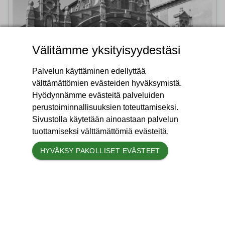
Välitämme yksityisyydestäsi
Palvelun käyttäminen edellyttää
välttämättömien evästeiden hyväksymistä.
Hyödynnämme evästeitä palveluiden
perustoiminnallisuuksien toteuttamiseksi.
Sivustolla käytetään ainoastaan palvelun
tuottamiseksi välttämättömiä evästeitä.
HYVÄKSY PAKOLLISET EVÄSTEET
Punatiilinen Turun kauppahalli on sijainnut
ydinkeskustassa vuodesta 1896. Se on
tunnelmallinen ja uniikki vaihtoehto marketissa
asioimiseen. Kaupp...
Muistoja aiheesta
(
6
)
TUTUSTU AIHEESEEN